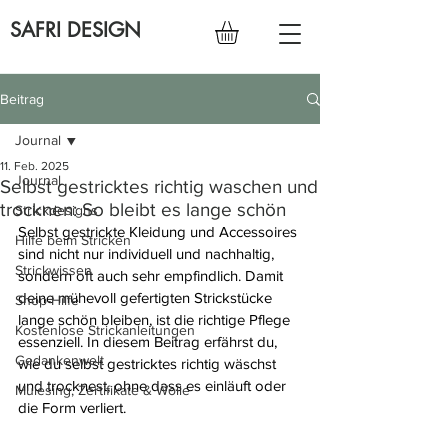
SAFRI DESIGN
Beitrag
Journal
11. Feb. 2025
Journal
Selbst gestricktes richtig waschen und
trocknen: So bleibt es lange schön
Strickdesigns
Selbst gestrickte Kleidung und Accessoires 
Hilfe beim Stricken
sind nicht nur individuell und nachhaltig, 
Strickwissen
sondern oft auch sehr empfindlich. Damit 
deine mühevoll gefertigten Strickstücke 
Shop-Hilfe
lange schön bleiben, ist die richtige Pflege 
Kostenlose Strickanleitungen
essenziell. In diesem Beitrag erfährst du, 
Gedankenwelt
wie du selbst gestricktes richtig wäschst 
und trocknest, ohne dass es einläuft oder 
Mulesing, Zertifikate & Wolle
die Form verliert.