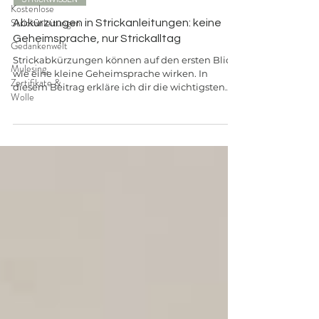
Kostenlose
Strickanleitungen
Abkürzungen in Strickanleitungen: keine
Geheimsprache, nur Strickalltag
Gedankenwelt
Strickabkürzungen können auf den ersten Blick
Mulesing,
wie eine kleine Geheimsprache wirken. In
Zertifikate &
diesem Beitrag erkläre ich dir die wichtigsten
Wolle
Kürzel aus meinen Strickanleitungen ruhig und
verständlich — und am Ende findest du eine
praktische PDF zum Herunterladen.