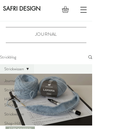
SAFRI DESIGN
JOURNAL
Strickblog
Strickwissen
Journal
Strickdesigns
Hilfe beim
Stricken
Strickwissen
Shop-Hilfe
STRICKWISSEN