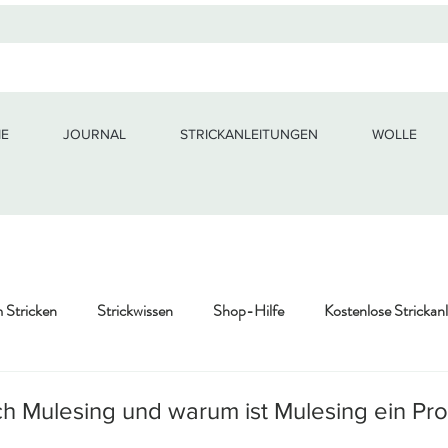
E
JOURNAL
STRICKANLEITUNGEN
WOLLE
m Stricken
Strickwissen
Shop-Hilfe
Kostenlose Strickan
fikate & Wolle
ich Mulesing und warum ist Mulesing ein Pr