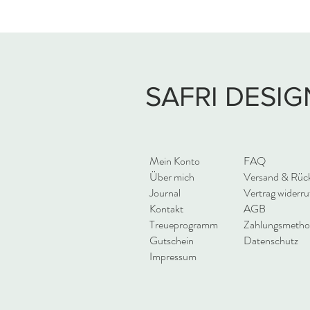
SAFRI DESIG
Braucht Wolle eine
Zertifizierung und was
bedeutet eigentlich GOTS?
Mein Konto
FAQ
Über mich
Versand & Rüc
Journal
Vertrag widerru
Kontakt
AGB
Treueprogramm
Zahlungsmeth
Gutschein
Datenschutz
Impressum