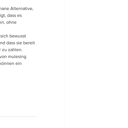
mane Alternative, 
gt, dass es 
en, ohne 
 sich bewusst 
d dass sie bereit 
 zu zahlen. 
von mulesing 
 können ein 