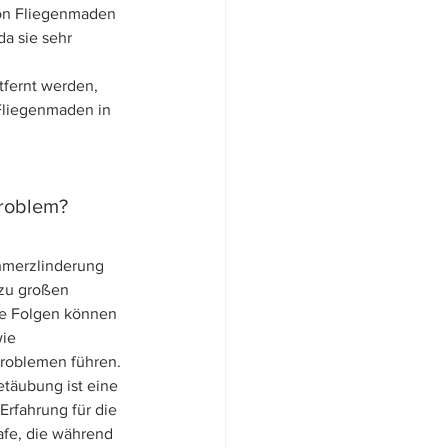
von Fliegenmaden 
da sie sehr 
tfernt werden, 
 Fliegenmaden in 
Problem?
hmerzlinderung 
zu großen 
ie Folgen können 
ie 
roblemen führen.
täubung ist eine 
rfahrung für die 
afe, die während 