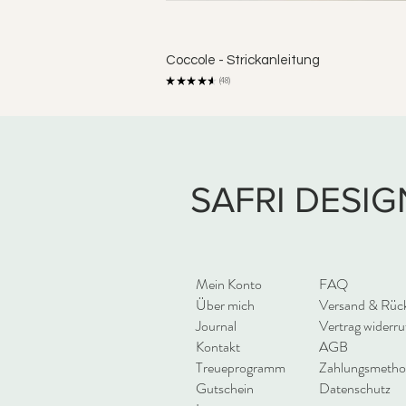
Coccole - Strickanleitung
★
★
★
★
★
48
48
SAFRI DESIG
Mein Konto
FAQ
Über mich
Versand & Rüc
Journal
Vertrag widerru
Kontakt
AGB
Treueprogramm
Zahlungsmeth
Gutschein
Datenschutz