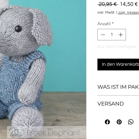
Standar
 20,95 € 
14,50 €
inkl. MwSt.
|
zzgl. Versa
Anzahl
*
Nur noch 1 verfügbar
In den Warenkorb
WAS IST IM PAKET
50g Grau melier
VERSAND
50g Blau meliert
Anleitung (DE - E
Safridesign versend
Füllwatte
Sicherheitsauge