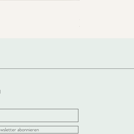
Coco Shirt - Strickanleitun
★
★
★
★
★
28
28
l
wsletter abonnieren