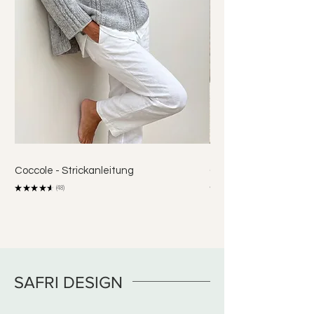
Coccole - Strickanleitung
Coco Shirt - Strickanl
★
★
★
★
★
48
★
★
48
SAFRI DESIGN