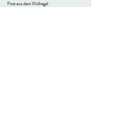
Post aus dem Wollregal
E-Mail-Adresse
Newsletter abonnieren
Mein Konto
FAQ
Über mich
Versand &
Journal
Rückgabe
Kontakt
Vertrag widerrufen
Treueprogramm
AGB