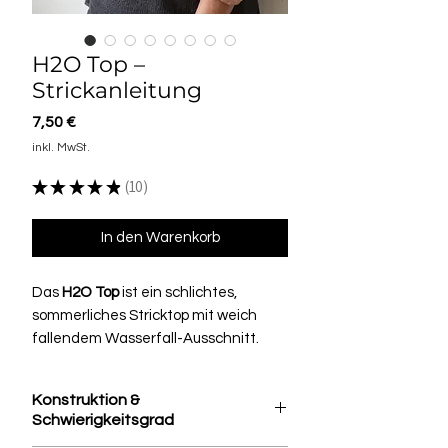
H2O Top –
Strickanleitung
Preis
7,50 €
inkl. MwSt.
★
★
★
★
★
10
10
In den Warenkorb
Das
H2O Top
ist ein schlichtes,
sommerliches Stricktop mit weich
fallendem Wasserfall-Ausschnitt.
Es wird glatt rechts gestrickt und lebt
von seiner klaren Form, dem legeren
Konstruktion &
Sitz und dem besonderen Ausschnitt,
Schwierigkeitsgrad
der dem Design eine ruhige, moderne