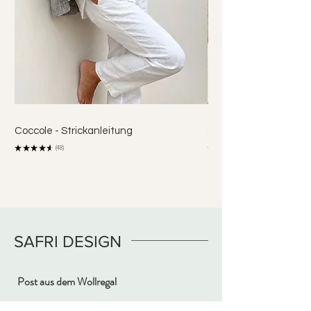
Coccole - Strickanleitung
Coco Shirt - Strickanl
★
★
★
★
★
48
★
★
48
SAFRI DESIGN
Post aus dem Wollregal
E-Mail-Adresse