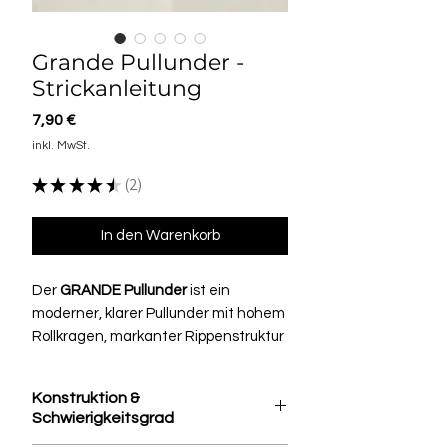
Grande Pullunder -
Strickanleitung
Preis
7,90 €
inkl. MwSt.
★
★
★
★
★
2
2
In den Warenkorb
Der
GRANDE Pullunder
ist ein
moderner, klarer Pullunder mit hohem
Rollkragen, markanter Rippenstruktur
und ruhiger Silhouette.
Er wirkt schlicht, aber nicht beliebig —
Konstruktion &
genau so ein Teil, das sich vielseitig
Schwierigkeitsgrad
kombinieren lässt und trotzdem