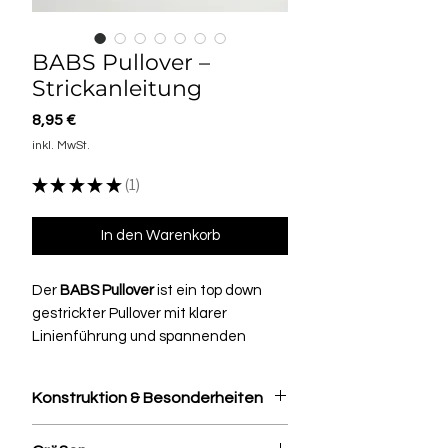
BABS Pullover –
Strickanleitung
Preis
8,95 €
inkl. MwSt.
★
★
★
★
★
1
1
In den Warenkorb
Der
BABS Pullover
ist ein top down
gestrickter Pullover mit klarer
Linienführung und spannenden
Details.
Schlichte Flächen treffen auf
Konstruktion & Besonderheiten
strukturierte Streifen, kombiniert mit
einem fein eingesetzten Perlmuster.
Top-Down gestrickt