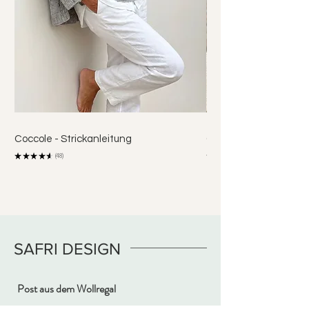
Coccole - Strickanleitung
Coco Shirt - Strickanl
★
★
★
★
★
48
★
★
48
SAFRI DESIGN
Post aus dem Wollregal