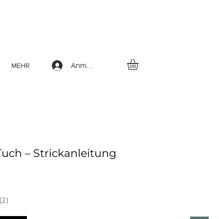
MEHR
Anmelden
uch – Strickanleitung
2
2