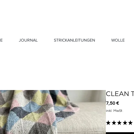
E
JOURNAL
STRICKANLEITUNGEN
WOLLE
CLEAN T
Preis
7,50 €
inkl. MwSt.
★
★
★
★
★