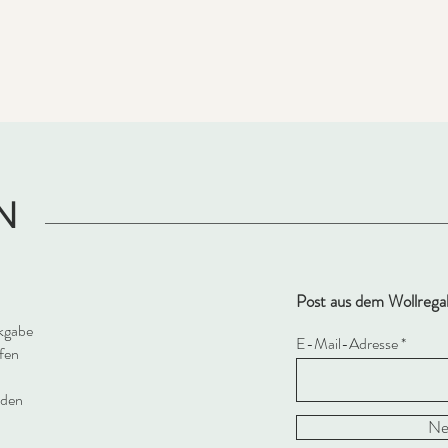
Schnellansicht
N
Post aus dem Wollrega
kgabe
E-Mail-Adresse
fen
oden
Ne