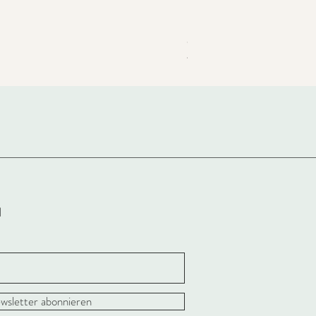
Coco Shirt - Strickanleitun
★
★
★
★
★
28
28
l
wsletter abonnieren