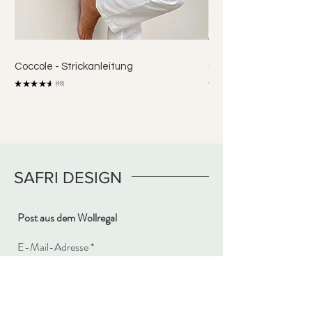
Coccole - Strickanleitung
Coco Shirt - Strickanl
★
★
★
★
★
48
★
★
48
SAFRI DESIGN
Post aus dem Wollregal
E-Mail-Adresse
Newsletter abonnieren