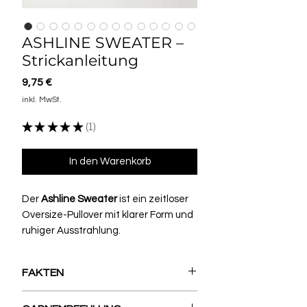
ASHLINE SWEATER –
Strickanleitung
Preis
9,75 €
inkl. MwSt.
★
★
★
★
★
1
1
In den Warenkorb
Der
Ashline Sweater
ist ein zeitloser
Oversize-Pullover mit klarer Form und
ruhiger Ausstrahlung.
Die Anleitung führt Schritt für Schritt
durch einen
nahtlosen Top-Down-
FAKTEN
Pullover
, der ohne Zusammennähen
gestrickt wird und viel Raum für
GR: M (L) XL