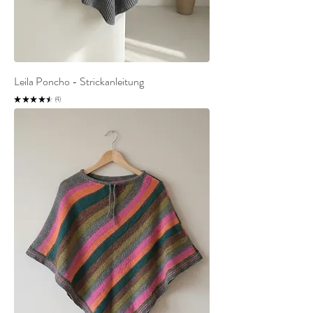
Leila Poncho - Strickanleitung
★
★
★
★
★
4
4