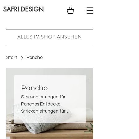
SAFRI DESIGN
ALLES IM SHOP ANSEHEN
Start
Poncho
Poncho
Strickanleitungen für
Ponchos Entdecke
Strickanleitungen für
Ponchos — gemütliche,
moderne Designs mit
schöner Weite, weichem