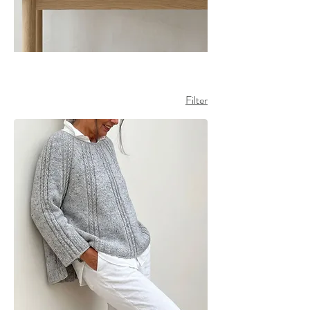
Fall und besonderer
Tragbarkeit. Ein Poncho ist
perfekt für Lagenlooks,
kühle Tage und alle
Momente, in denen ein
Strickstück unkompliziert
wärmen und trotzdem
Filter
besonders aussehen darf.
Hier findest du Ponchos
und ponchoähnliche
Designs mit klarer Linie,
zeitloser Wirkung und gut
verständlicher
Ausarbeitung.