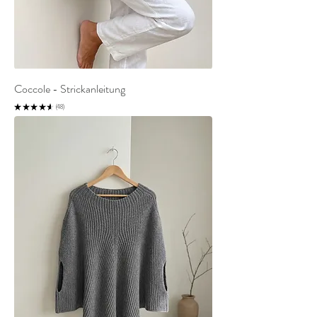
Coccole - Strickanleitung
★
★
★
★
★
48
48